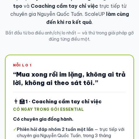
tạo
và
Coaching cầm tay chỉ việc
trực tiếp từ
chuyên gia Nguyễn Quốc Tuấn. ScaleUP
làm cùng
đến khi ra kết quả
.
Bắt đầu từ ba điều anh/chị lo nhất — và thứ trong giải pháp gỡ
đúng từng điều một.
NỖI LO 1
“Mua xong rồi im lặng, không ai trả
lời, không ai theo sát tôi.”
👨‍🏫
1 · Coaching cầm tay chỉ việc
CÓ NGAY TRONG GÓI ESSENTIAL
Có chuyên gia đồng hành.
✓
Phiên hỏi đáp nhóm 2 tuần một lần
— trực tiếp với
chuyên gia Nguyễn Quốc Tuấn, trong 3 tháng