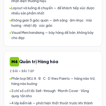
nhận diện thương hiệu
▸
Layout và luồng di chuyển — để khách tiếp xúc được
nhiều sản phẩm nhất
▸
Không gian 5 giác quan — ánh sáng · âm nhạc · mùi
hương · nhiệt độ · xúc giác
▸
Visual Merchandising — bày hàng để bán, không bày
cho đẹp
Quản trị Hàng hóa
M4
2 BÀI + BÀI TẬP
▸
Phân loại SKU A · B · C · D theo Pareto — hàng nào trữ,
hàng nào buông
▸
3 chỉ số cốt lõi: Sell-through · Month Cover · Vòng
quay tồn kho
▸
4 lớp kiểm kê — phát hiện thất thoát trước khi thành