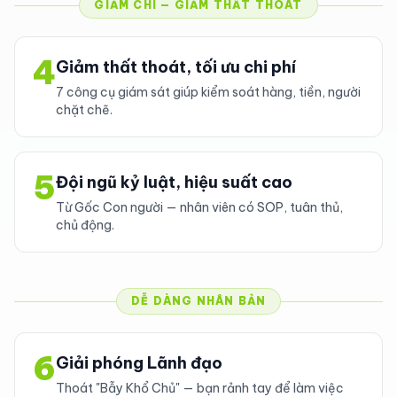
GIẢM CHI — GIẢM THẤT THOÁT
4
Giảm thất thoát, tối ưu chi phí
7 công cụ giám sát giúp kiểm soát hàng, tiền, người
chặt chẽ.
5
Đội ngũ kỷ luật, hiệu suất cao
Từ Gốc Con người — nhân viên có SOP, tuân thủ,
chủ động.
DỄ DÀNG NHÂN BẢN
6
Giải phóng Lãnh đạo
Thoát "Bẫy Khổ Chủ" — bạn rảnh tay để làm việc