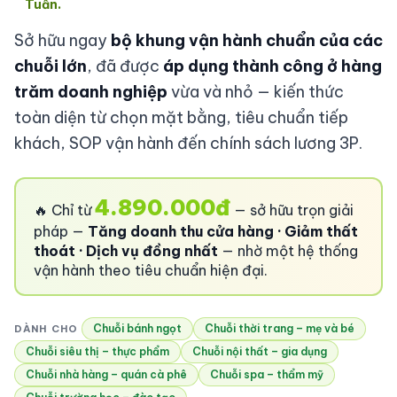
Tuấn.
Sở hữu ngay
bộ khung vận hành chuẩn của các
chuỗi lớn
, đã được
áp dụng thành công ở hàng
trăm doanh nghiệp
vừa và nhỏ — kiến thức
toàn diện từ chọn mặt bằng, tiêu chuẩn tiếp
khách, SOP vận hành đến chính sách lương 3P.
4.890.000đ
🔥 Chỉ từ
— sở hữu trọn giải
pháp —
Tăng doanh thu cửa hàng · Giảm thất
thoát · Dịch vụ đồng nhất
— nhờ một hệ thống
vận hành theo tiêu chuẩn hiện đại.
Chuỗi bánh ngọt
Chuỗi thời trang – mẹ và bé
DÀNH CHO
Chuỗi siêu thị – thực phẩm
Chuỗi nội thất – gia dụng
Chuỗi nhà hàng – quán cà phê
Chuỗi spa – thẩm mỹ