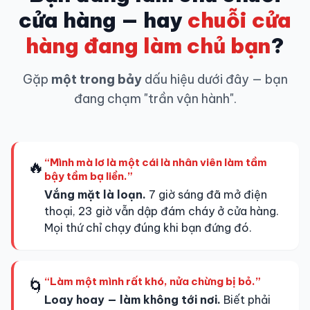
cửa hàng
— hay
chuỗi cửa
hàng đang làm chủ bạn
?
Gặp
một trong bảy
dấu hiệu dưới đây — bạn
đang chạm "trần vận hành".
“Mình mà lơ là một cái là nhân viên làm tầm
🔥
bậy tầm bạ liền.”
Vắng mặt là loạn.
7 giờ sáng đã mở điện
thoại, 23 giờ vẫn dập đám cháy ở cửa hàng.
Mọi thứ chỉ chạy đúng khi bạn đứng đó.
“Làm một mình rất khó, nửa chừng bị bỏ.”
🌀
Loay hoay — làm không tới nơi.
Biết phải