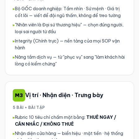
▸
Bộ GỐC doanh nghiệp: Tầm nhìn · Sứ mệnh · Giá trị
cốt lõi — viết để đội ngũ thấm, không để treo tường
▸
"Nhân viên là Đại sứ thương hiệu" — chọn đúng người,
loại sai người từ đầu
▸
Integrity (Chính trực) — nền tảng của mọi SOP vận
hành
▸
Nâng tầm dịch vụ — từ "phục vụ" sang "làm khách hài
lòng có kiểm chứng"
Vị trí · Nhận diện · Trưng bày
M3
5 BÀI + BÀI TẬP
▸
Rubric 10 tiêu chí chấm mặt bằng:
THUÊ NGAY /
CÂN NHẮC / KHÔNG THUÊ
▸
Nhận diện cửa hàng — biển hiệu · mặt tiền · hệ thống