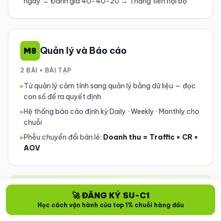
ngày → Đánh giá 40-40-20 → Thăng tiến nội bộ
Quản lý và Báo cáo
M8
2 BÀI + BÀI TẬP
▸
Từ quản lý cảm tính sang quản lý bằng dữ liệu — đọc
con số để ra quyết định
▸
Hệ thống báo cáo định kỳ Daily · Weekly · Monthly cho
chuỗi
▸
Phễu chuyển đổi bán lẻ:
Doanh thu = Traffic × CR ×
AOV
🚀 ĐĂNG KÝ SU-C1
Đóng gói và Nhân bản
M9
Học cách vận hành của top 1% chuỗi hàng đầu
3 BÀI + QUIZ TỔNG ÔN