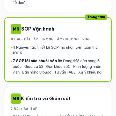
"lỗ đen"
Trọng tâm
SOP Vận hành
M5
8 BÀI + BÀI TẬP · TRỌNG TÂM CHƯƠNG TRÌNH
▸
4 Nguyên tắc thiết kế SOP mà nhân viên tuân thủ
100%
▸
7 SOP lõi của chuỗi bán lẻ:
Đóng/Mở cửa hàng 8
bước · Giao ca 5S · Đón khách 5C · Hình tượng nhân
viên · Bán hàng 8 bước · Tư vấn FABE · Xử lý khiếu nại
Kiểm tra và Giám sát
M6
2 BÀI + BÀI TẬP