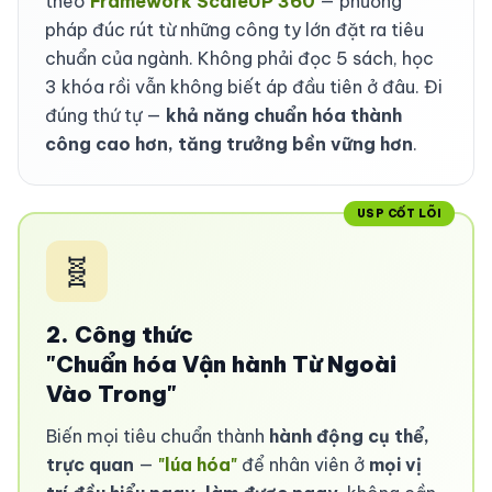
theo
Framework ScaleUP 360
— phương
pháp đúc rút từ những công ty lớn đặt ra tiêu
chuẩn của ngành. Không phải đọc 5 sách, học
3 khóa rồi vẫn không biết áp đầu tiên ở đâu. Đi
đúng thứ tự —
khả năng chuẩn hóa thành
công cao hơn, tăng trưởng bền vững hơn
.
USP CỐT LÕI
🧬
2. Công thức
"Chuẩn hóa Vận hành Từ Ngoài
Vào Trong"
Biến mọi tiêu chuẩn thành
hành động cụ thể,
trực quan
—
"lúa hóa"
để nhân viên ở
mọi vị