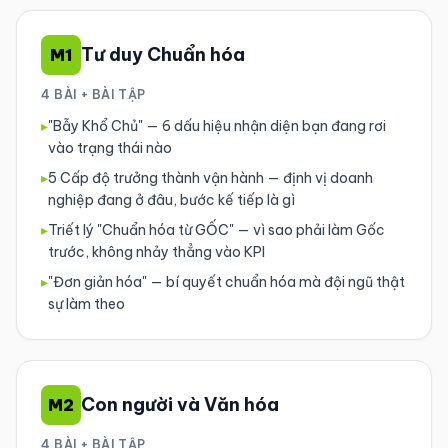
Tư duy Chuẩn hóa
M1
4 BÀI + BÀI TẬP
▸
"Bẫy Khổ Chủ" — 6 dấu hiệu nhận diện bạn đang rơi
vào trạng thái nào
▸
5 Cấp độ trưởng thành vận hành — định vị doanh
nghiệp đang ở đâu, bước kế tiếp là gì
▸
Triết lý "Chuẩn hóa từ GỐC" — vì sao phải làm Gốc
trước, không nhảy thẳng vào KPI
▸
"Đơn giản hóa" — bí quyết chuẩn hóa mà đội ngũ thật
sự làm theo
Con người và Văn hóa
M2
4 BÀI + BÀI TẬP