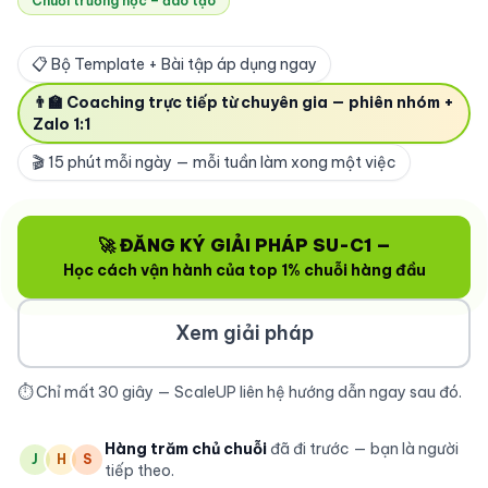
Chuỗi trường học – đào tạo
📋 Bộ Template + Bài tập áp dụng ngay
👨‍🏫 Coaching trực tiếp từ chuyên gia — phiên nhóm +
Zalo 1:1
🎬 15 phút mỗi ngày — mỗi tuần làm xong một việc
🚀 ĐĂNG KÝ GIẢI PHÁP SU-C1 —
Học cách vận hành của top 1% chuỗi hàng đầu
Xem giải pháp
⏱️ Chỉ mất 30 giây — ScaleUP liên hệ hướng dẫn ngay sau đó.
Hàng trăm chủ chuỗi
đã đi trước — bạn là người
J
H
S
tiếp theo.