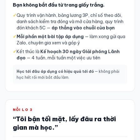
Bạn không bắt đầu từ trang giấy trắng.
✓
Quy trình vận hành, bảng lương 3P, chỉ số theo dõi,
danh sách kiểm tra đóng và mở cửa hàng, quy trình
đón khách 5C —
áp thẳng vào chuỗi của bạn
✓
Mỗi phần một bài tập áp dụng
— làm xong gửi qua
Zalo, chuyên gia xem và góp ý
✓
Kết thúc là
Kế hoạch 30 ngày Giải phóng Lãnh
đạo
— 4 tuần, mỗi tuần một việc ưu tiên
Học tới đâu áp dụng có hiệu quả tới đó
— không phải
học hết rồi mới bắt đầu làm.
NỖI LO 3
“Tôi bận tối mặt, lấy đâu ra thời
gian mà học.”