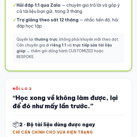
✓
Hỏi đáp 1:1 qua Zalo
— chuyên gia trả lời và góp ý
cả tài liệu bạn gửi, trong 3 tháng
✓
Trợ giảng theo sát 12 tháng
— nhắc tiến độ, hỏi
đáp học tập
Quyền lợi
thường trực
, không phải khuyến mãi theo đợt.
Cần chuyên gia đi
riêng 1:1
và
trực tiếp sửa tài liệu
giúp
→ thêm gói đồng hành CUSTOMIZED hoặc
BESPOKE.
NỖI LO 2
“Học xong về không làm được, lại
để đó như mấy lần trước.”
📦
2 · Bộ tài liệu dùng được ngay
CHỈ CẦN CHỈNH CHO VỪA HIỆN TRẠNG