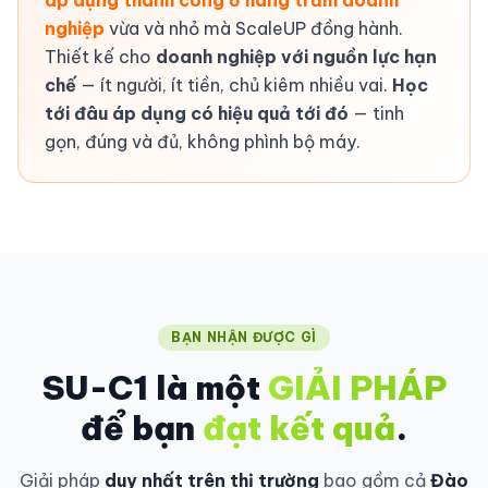
áp dụng thành công ở hàng trăm doanh
nghiệp
vừa và nhỏ mà ScaleUP đồng hành.
Thiết kế cho
doanh nghiệp với nguồn lực hạn
chế
— ít người, ít tiền, chủ kiêm nhiều vai.
Học
tới đâu áp dụng có hiệu quả tới đó
— tinh
gọn, đúng và đủ, không phình bộ máy.
BẠN NHẬN ĐƯỢC GÌ
SU-C1 là một
GIẢI PHÁP
để bạn
đạt kết quả
.
Giải pháp
duy nhất trên thị trường
bao gồm cả
Đào