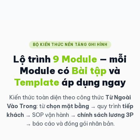
BỘ KIẾN THỨC NỀN TẢNG GHI HÌNH
Lộ trình
9 Module
— mỗi
Module có
Bài tập
và
Template
áp dụng ngay
Kiến thức toàn diện theo công thức
Từ Ngoài
Vào Trong
: từ
chọn mặt bằng
→ quy trình
tiếp
khách
→ SOP vận hành →
chính sách lương 3P
→ báo cáo và đóng gói nhân bản.