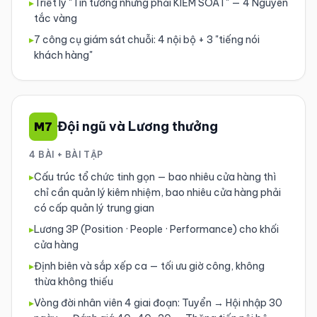
▸
Triết lý "Tin tưởng nhưng phải KIỂM SOÁT" — 4 Nguyên
tắc vàng
▸
7 công cụ giám sát chuỗi: 4 nội bộ + 3 "tiếng nói
khách hàng"
Đội ngũ và Lương thưởng
M7
4 BÀI + BÀI TẬP
▸
Cấu trúc tổ chức tinh gọn — bao nhiêu cửa hàng thì
chỉ cần quản lý kiêm nhiệm, bao nhiêu cửa hàng phải
có cấp quản lý trung gian
▸
Lương 3P (Position · People · Performance) cho khối
cửa hàng
▸
Định biên và sắp xếp ca — tối ưu giờ công, không
thừa không thiếu
▸
Vòng đời nhân viên 4 giai đoạn: Tuyển → Hội nhập 30