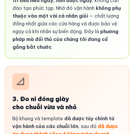
trí đều hiểu ngay, làm được ngay
, không cần
đào tạo phức tạp. Nhờ đó vận hành
không phụ
thuộc vào một vài cá nhân giỏi
— chất lượng
đồng nhất giữa các cửa hàng và được bảo vệ
ngay cả khi nhân sự biến động. Đây là
phương
pháp mà đối thủ của chúng tôi đang cố
gắng bắt chước
.
📐
3. Đo ni đóng giày
cho chuỗi vừa và nhỏ
Bộ khung và template
đã được tùy chỉnh từ
vận hành của các chuỗi lớn
, sau đó
đã được