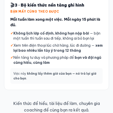
🎬
3 · Bộ kiến thức nền tảng ghi hình
BẬN MẤY CŨNG THEO ĐƯỢC
Mỗi tuần làm xong một việc. Mỗi ngày 15 phút là
đủ.
✓
Không lịch lớp cố định, không hạn nộp bài
— bận
một tuần thì tuần sau đi tiếp, không ai bỏ bạn lại
✓
Xem trên điện thoại lúc chờ hàng, lúc đi đường —
xem
lại bao nhiêu lần tùy ý trong 12 tháng
✓
Nền tảng tư duy và phương pháp để
bạn và đội ngũ
cùng hiểu, cùng làm
Việc này
không lấy thêm giờ của bạn — nó trả lại giờ
cho bạn
.
Kiến thức để hiểu, tài liệu để làm, chuyên gia
coaching để cùng bạn ra kết quả.