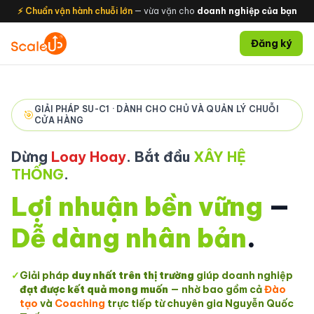
⚡ Chuẩn vận hành chuỗi lớn
— vừa vặn cho
doanh nghiệp của bạn
Đăng ký
GIẢI PHÁP SU-C1 · DÀNH CHO CHỦ VÀ QUẢN LÝ CHUỖI
🎯
CỬA HÀNG
Dừng
Loay Hoay
. Bắt đầu
XÂY HỆ
THỐNG
.
Lợi nhuận bền vững
—
Dễ dàng nhân bản
.
✓
Giải pháp
duy nhất trên thị trường
giúp doanh nghiệp
đạt được kết quả mong muốn
— nhờ bao gồm cả
Đào
tạo
và
Coaching
trực tiếp từ chuyên gia Nguyễn Quốc